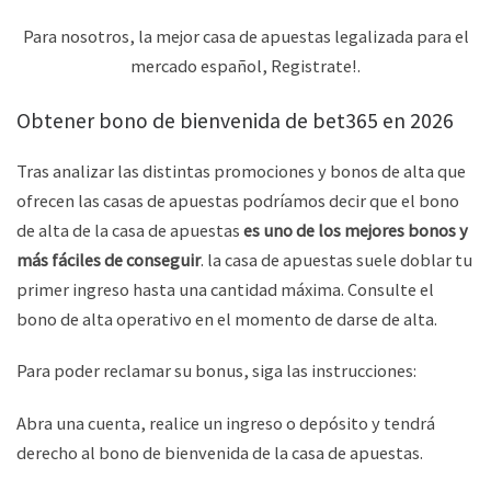
Para nosotros, la mejor casa de apuestas legalizada para el
mercado español, Registrate!.
Obtener bono de bienvenida de bet365 en 2026
Tras analizar las distintas promociones y bonos de alta que
ofrecen las casas de apuestas podríamos decir que el bono
de alta de la casa de apuestas
es uno de los mejores bonos y
más fáciles de conseguir
. la casa de apuestas suele doblar tu
primer ingreso hasta una cantidad máxima. Consulte el
bono de alta operativo en el momento de darse de alta.
Para poder reclamar su bonus, siga las instrucciones:
Abra una cuenta, realice un ingreso o depósito y tendrá
derecho al bono de bienvenida de la casa de apuestas.