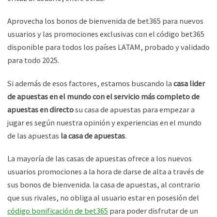
Aprovecha los bonos de bienvenida de bet365 para nuevos
usuarios y las promociones exclusivas con el código bet365
disponible para todos los países LATAM, probado y validado
para todo 2025.
Si además de esos factores, estamos buscando la
casa lider
de apuestas en el mundo con el servicio más completo de
apuestas en directo
su casa de apuestas para empezar a
jugar es según nuestra opinión y experiencias en el mundo
de las apuestas
la casa de apuestas
.
La mayoría de las casas de apuestas ofrece a los nuevos
usuarios promociones a la hora de darse de alta a través de
sus bonos de bienvenida. la casa de apuestas, al contrario
que sus rivales, no obliga al usuario estar en posesión del
código bonificación de bet365
para poder disfrutar de un