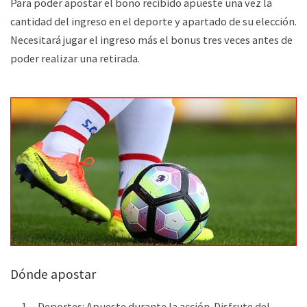
Para poder apostar el bono recibido apueste una vez la
cantidad del ingreso en el deporte y apartado de su elección.
Necesitará jugar el ingreso más el bonus tres veces antes de
poder realizar una retirada.
Dónde apostar
Deportes: Apueste durante la acción. Disfrute del