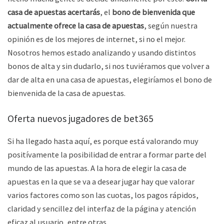
casa de apuestas acertarás
, el
bono de bienvenida que
actualmente ofrece la casa de apuestas
, según nuestra
opinión es de los mejores de internet, si no el mejor.
Nosotros hemos estado analizando y usando distintos
bonos de alta y sin dudarlo, si nos tuviéramos que volver a
dar de alta en una casa de apuestas, elegiríamos el bono de
bienvenida de la casa de apuestas.
Oferta nuevos jugadores de bet365
Si ha llegado hasta aquí, es porque está valorando muy
positívamente la posibilidad de entrar a formar parte del
mundo de las apuestas. A la hora de elegir la casa de
apuestas en la que se va a desear jugar hay que valorar
varios factores como son las cuotas, los pagos rápidos,
claridad y sencillez del interfaz de la página y atención
eficaz al usuario, entre otras.